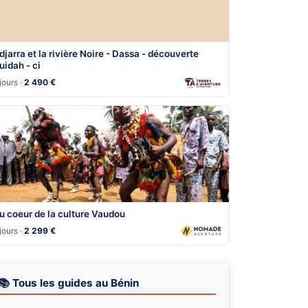
djarra et la rivière Noire - Dassa - découverte
uidah - ci
jours ·
2 490 €
u coeur de la culture Vaudou
jours ·
2 299 €
📚 Tous les guides au Bénin