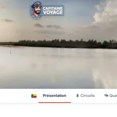
Présentation
🧳 Circuits
🌤 Qua