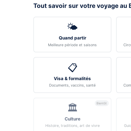
Tout savoir sur votre voyage au 
🌤️
Quand partir
Meilleure période et saisons
Circ
📋
Visa & formalités
Documents, vaccins, santé
Comb
Bientôt
🏛️
Culture
Histoire, traditions, art de vivre
Gui