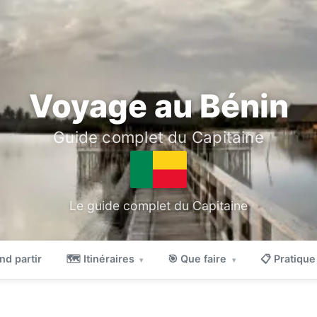
Voyage au Bénin
Guide complet du Capitaine
Le guide complet du Capitaine
nd partir
🗺 Itinéraires
🎯 Que faire
📋 Pratiqu
▾
▾