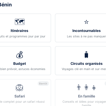
Bénin
🗺️
⭐
Itinéraires
Incontournables
uits et programmes jour par jour
Les sites à ne pas manquer
💰
🧳
Budget
Circuits organisés
ien prévoir, astuces économies
Voyages clé en main et sur-me
Bientôt
🦁
👨‍👩‍👧
Safari
En famille
de complet pour un safari réussi
Conseils et idées pour voyage
famille