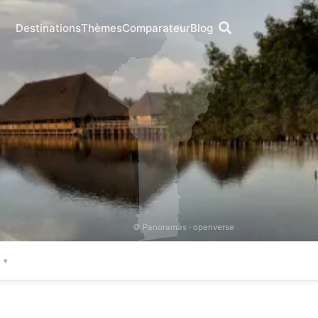
Destinations
Thèmes
Comparateur
Blog
© Panoramas ·
openverse
e
▾