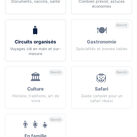
Documents, vaccins, santé
Combien prévoir, astuces
économies
Bientôt
🧳
🍽️
Circuits organisés
Gastronomie
Voyages clé en main et sur-
Spécialités et bonnes tables
mesure
Bientôt
Bientôt
🏛️
🦁
Culture
Safari
Histoire, traditions, art de
Guide complet pour un
vivre
safari réussi
Bientôt
👨‍👩‍👧
En famille