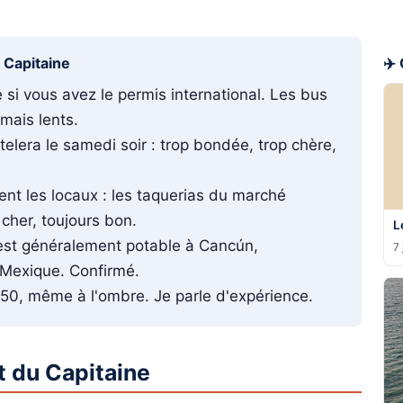
u Capitaine
✈️
 si vous avez le permis international. Les bus
mais lents.
telera le samedi soir : trop bondée, trop chère,
t les locaux : les taquerias du marché
 cher, toujours bon.
L
 est généralement potable à Cancún,
7 
u Mexique. Confirmé.
F 50, même à l'ombre. Je parle d'expérience.
t du Capitaine