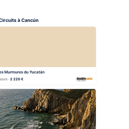
 Circuits à Cancún
es Murmures du Yucatán
jours ·
2 220 €