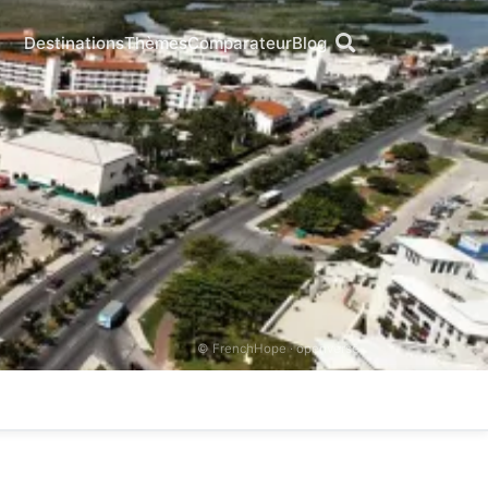
Destinations
Thèmes
Comparateur
Blog
© FrenchHope ·
openverse