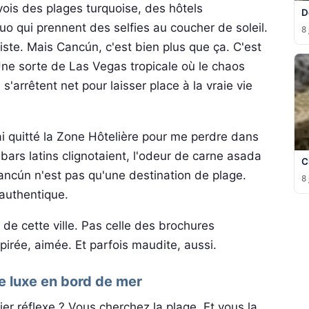
ois des plages turquoise, des hôtels
D
o qui prennent des selfies au coucher de soleil.
8 
xiste. Mais Cancún, c'est bien plus que ça. C'est
Une sorte de Las Vegas tropicale où le chaos
s'arrêtent net pour laisser place à la vraie vie
ai quitté la Zone Hôtelière pour me perdre dans
 bars latins clignotaient, l'odeur de carne asada
C
 Cancún n'est pas qu'une destination de plage.
8 
 authentique.
 de cette ville. Pas celle des brochures
spirée, aimée. Et parfois maudite, aussi.
e luxe en bord de mer
r réflexe ? Vous cherchez la plage. Et vous la