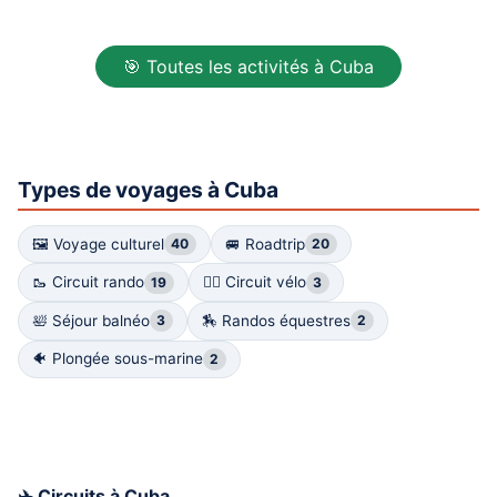
🎯 Toutes les activités à Cuba
Types de voyages à Cuba
🖼 Voyage culturel
🚐 Roadtrip
40
20
🥾 Circuit rando
🚴‍♀️ Circuit vélo
19
3
🛀 Séjour balnéo
🏇 Randos équestres
3
2
🐠 Plongée sous-marine
2
✈️ Circuits à Cuba