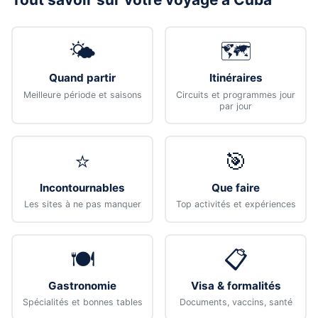
🌤️
🗺️
Quand partir
Itinéraires
Meilleure période et saisons
Circuits et programmes jour
par jour
⭐
🎯
Incontournables
Que faire
Les sites à ne pas manquer
Top activités et expériences
🍽️
📋
Gastronomie
Visa & formalités
Spécialités et bonnes tables
Documents, vaccins, santé