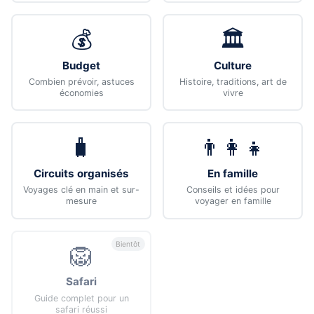
💰
🏛️
Budget
Culture
Combien prévoir, astuces
Histoire, traditions, art de
économies
vivre
🧳
👨‍👩‍👧
Circuits organisés
En famille
Voyages clé en main et sur-
Conseils et idées pour
mesure
voyager en famille
Bientôt
🦁
Safari
Guide complet pour un
safari réussi