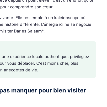
rve depuis un point élevé ; c'est un endroit qu'on
re pour comprendre son cœur.
vivante. Elle ressemble à un kaléidoscope où
 histoire différente. L’énergie ici ne se négocie
 *visiter Dar es Salaam*.
re une expérience locale authentique, privilégiez
pour vous déplacer. C'est moins cher, plus
en anecdotes de vie.
 pas manquer pour bien visiter