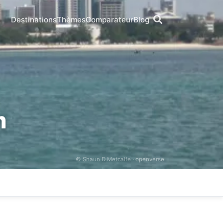
Destinations
Thèmes
Comparateur
Blog
m
© Shaun D Metcalfe ·
openverse