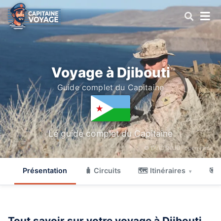
Voyage à Djibouti
Guide complet du Capitaine
Le guide complet du Capitaine
© DVIDSHUB ·
openverse
Présentation
🧳 Circuits
🗺 Itinéraires
🎯 
▾
Tout savoir sur votre voyage à Djibouti