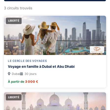
3 circuits trouvés
LIBERTÉ
DURÉE
1 semaine
2 semaines
3 semaines
+3 semaines
THÉMATIQUE
LE CERCLE DES VOYAGES
🖼 découverte
🗻 haute montagne
Voyage en famille à Dubaï et Abu Dhabi
Dubai
30 jours
TYPE DE VOYAGE
À partir de
3 000 €
Groupe
Liberté
Famille
LIBERTÉ