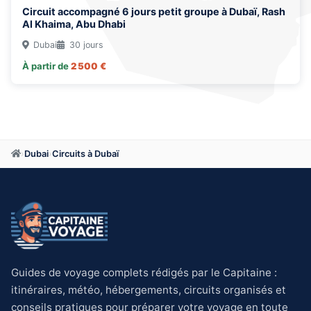
Circuit accompagné 6 jours petit groupe à Dubaï, Rash
Al Khaima, Abu Dhabi
Dubai
30 jours
À partir de
2 500 €
›
Dubai
›
Circuits à Dubaï
Guides de voyage complets rédigés par le Capitaine :
itinéraires, météo, hébergements, circuits organisés et
conseils pratiques pour préparer votre voyage en toute