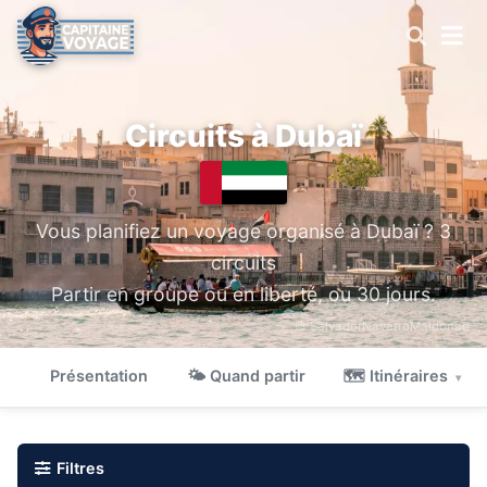
Circuits à Dubaï
Vous planifiez un voyage organisé à Dubaï ? 3
circuits
Partir en groupe ou en liberté, ou 30 jours.
© SalvadorNavarroMaldonad
Présentation
🌤 Quand partir
🗺 Itinéraires
▾
Filtres