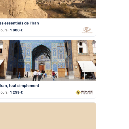
es essentiels de l'Iran
jours ·
1 600 €
'Iran, tout simplement
jours ·
1 259 €