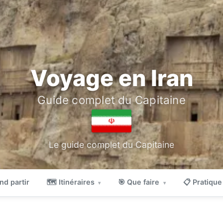
Voyage en Iran
Guide complet du Capitaine
Le guide complet du Capitaine
nd partir
🗺 Itinéraires
🎯 Que faire
📋 Pratiqu
▾
▾