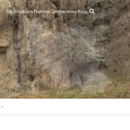
Destinations
Thèmes
Comparateur
Blog
© D-Stanley ·
openverse
e
▾