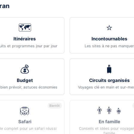
Iran
🗺️
⭐
Itinéraires
Incontournables
uits et programmes jour par jour
Les sites à ne pas manquer
💰
🧳
Budget
Circuits organisés
ien prévoir, astuces économies
Voyages clé en main et sur-me
Bientôt
🦁
👨‍👩‍👧
Safari
En famille
de complet pour un safari réussi
Conseils et idées pour voyage
famille