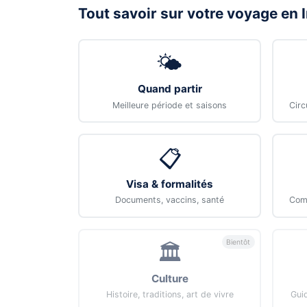
Tout savoir sur votre voyage en 
🌤️
Quand partir
Meilleure période et saisons
Circ
📋
Visa & formalités
Documents, vaccins, santé
Comb
Bientôt
🏛️
Culture
Histoire, traditions, art de vivre
Gui