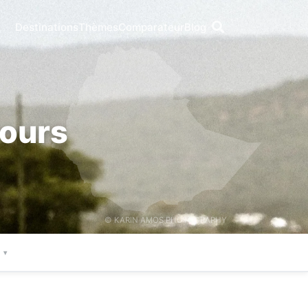
Destinations
Thèmes
Comparateur
Blog
jours
© KARIN AMOS PHOTOGRAPHY
e
▾