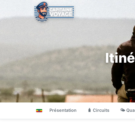
Itin
Présentation
🧳 Circuits
🌤 Qua