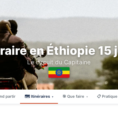
éraire en Éthiopie 15 
Le circuit du Capitaine
nd partir
🗺 Itinéraires
🎯 Que faire
📋 Pratiqu
▾
▾