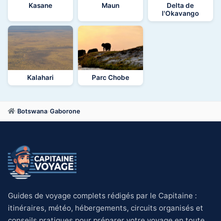
Kasane
Maun
Delta de
l'Okavango
Kalahari
Parc Chobe
›
Botswana
›
Gaborone
Guides de voyage complets rédigés par le Capitaine :
itinéraires, météo, hébergements, circuits organisés et
conseils pratiques pour préparer votre voyage en toute