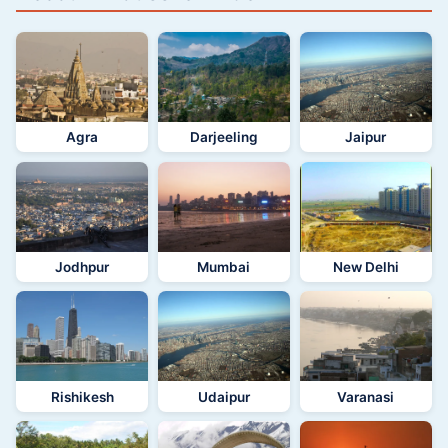
Agra
Darjeeling
Jaipur
Jodhpur
Mumbai
New Delhi
Rishikesh
Udaipur
Varanasi