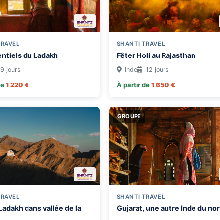
TRAVEL
SHANTI TRAVEL
entiels du Ladakh
Fêter Holi au Rajasthan
9 jours
Inde
12 jours
de
1 220 €
À partir de
1 650 €
GROUPE
TRAVEL
SHANTI TRAVEL
Ladakh dans vallée de la
Gujarat, une autre Inde du no