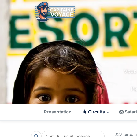
Vous 
Pa
Présentation
🧳 Circuits
🦁 Safari
▾
227 circuit