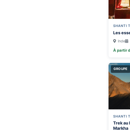
SHANTI 
Les ess
Inde
À partir 
GROUPE
SHANTI 
Trek au 
Markha