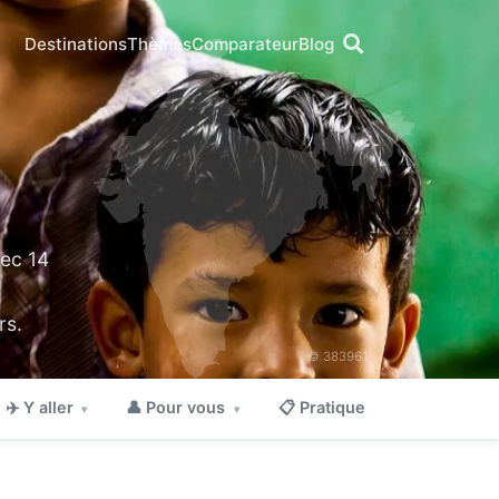
Destinations
Thèmes
Comparateur
Blog
vec 14
rs.
© 383961
✈️ Y aller
👤 Pour vous
📋 Pratique
▾
▾
▾