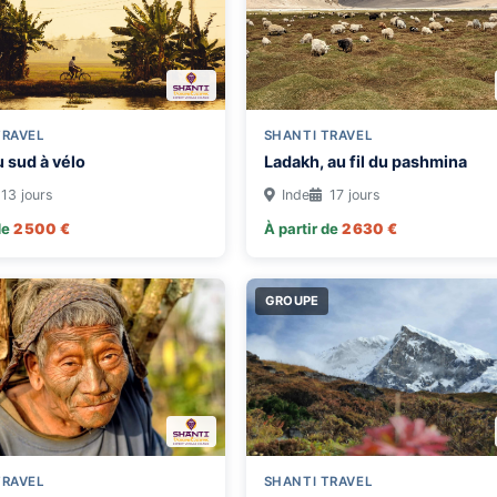
TRAVEL
SHANTI TRAVEL
u sud à vélo
Ladakh, au fil du pashmina
13 jours
Inde
17 jours
de
2 500 €
À partir de
2 630 €
GROUPE
TRAVEL
SHANTI TRAVEL