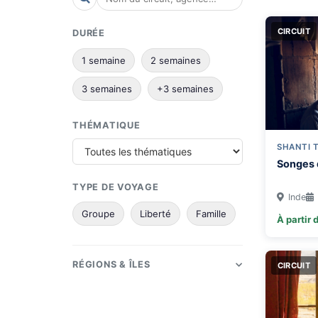
CIRCUIT
DURÉE
1 semaine
2 semaines
3 semaines
+3 semaines
THÉMATIQUE
SHANTI 
Songes 
TYPE DE VOYAGE
Inde
Groupe
Liberté
Famille
À partir 
RÉGIONS & ÎLES
CIRCUIT