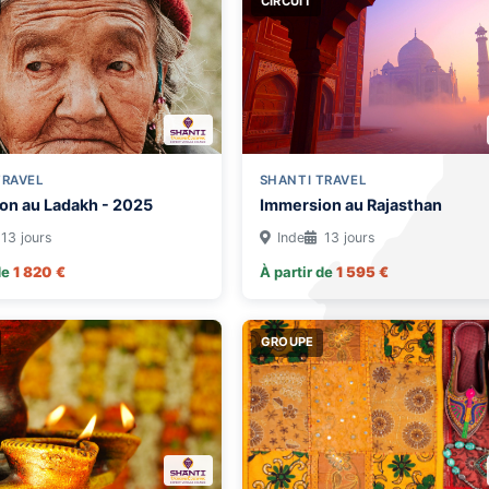
CIRCUIT
TRAVEL
SHANTI TRAVEL
on au Ladakh - 2025
Immersion au Rajasthan
13 jours
Inde
13 jours
de
1 820 €
À partir de
1 595 €
GROUPE