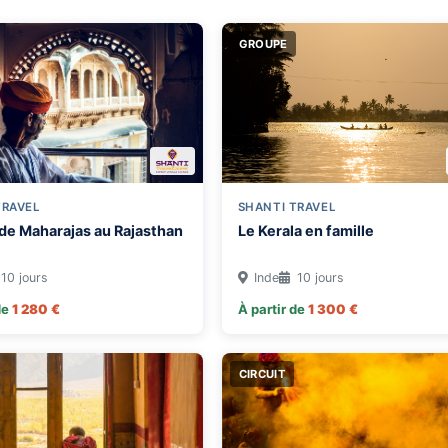
GROUPE
TRAVEL
SHANTI TRAVEL
de Maharajas au Rajasthan
Le Kerala en famille
10 jours
Inde
10 jours
de
1 280 €
À partir de
1 300 €
CIRCUIT