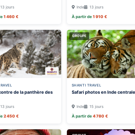
13 jours
Inde
13 jours
de
1 460 €
À partir de
1 910 €
GROUPE
TRAVEL
SHANTI TRAVEL
contre de la panthère des
Safari photos en Inde central
13 jours
Inde
15 jours
de
2 450 €
À partir de
4 780 €