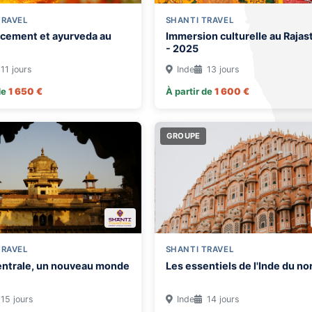
TRAVEL
SHANTI TRAVEL
cement et ayurveda au
Immersion culturelle au Rajas
- 2025
11 jours
Inde
13 jours
de
1 650 €
À partir de
1 600 €
GROUPE
TRAVEL
SHANTI TRAVEL
centrale, un nouveau monde
Les essentiels de l'Inde du no
15 jours
Inde
14 jours