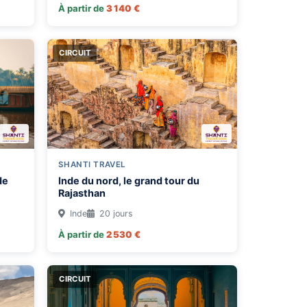
À partir de
3 140 €
CIRCUIT
SHANTI TRAVEL
de
Inde du nord, le grand tour du
Rajasthan
Inde
20 jours
À partir de
2 530 €
CIRCUIT