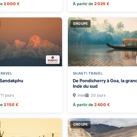
de
2 000 €
À partir de
2 025 €
GROUPE
TRAVEL
SHANTI TRAVEL
 Sandakphu
De Pondicherry à Goa, la gran
Inde du sud
11 jours
Inde
20 jours
de
2 150 €
À partir de
2 400 €
GROUPE