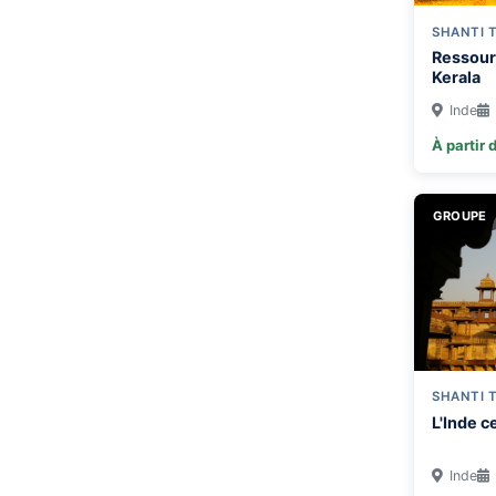
SHANTI 
Ressour
Kerala
Inde
À partir 
GROUPE
SHANTI 
L'Inde 
Inde