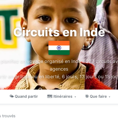
Circuits en Inde
planifiez un voyage organisé en Inde ? 227 circuits a
agences
rtir en groupe ou en liberté, 6 jours, 13 jours ou 15 jou
🌤 Quand partir
🗺 Itinéraires
🎯 Que faire
▾
▾
s trouvés