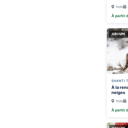
Inde
À partir 
GROUPE
SHANTI 
À la ren
neiges
Inde
À partir 