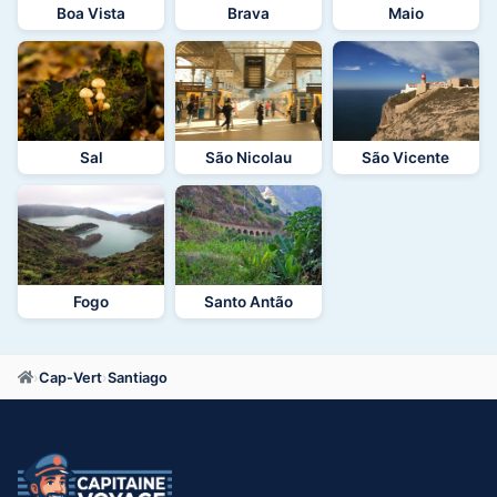
Boa Vista
Brava
Maio
Sal
São Nicolau
São Vicente
Fogo
Santo Antão
›
Cap-Vert
›
Santiago