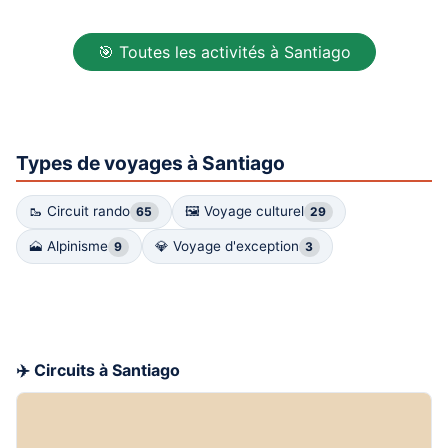
🎯 Toutes les activités à Santiago
Types de voyages à Santiago
🥾 Circuit rando
🖼 Voyage culturel
65
29
🗻 Alpinisme
💎 Voyage d'exception
9
3
✈️ Circuits à Santiago