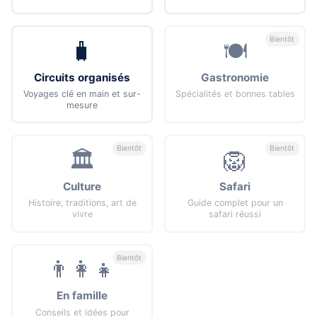
Bientôt
🧳
🍽️
Circuits organisés
Gastronomie
Voyages clé en main et sur-
Spécialités et bonnes tables
mesure
Bientôt
Bientôt
🏛️
🦁
Culture
Safari
Histoire, traditions, art de
Guide complet pour un
vivre
safari réussi
Bientôt
👨‍👩‍👧
En famille
Conseils et idées pour