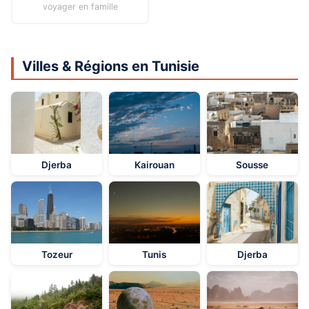
voyager en famille
Villes & Régions en Tunisie
Djerba
Kairouan
Sousse
Tozeur
Tunis
Djerba