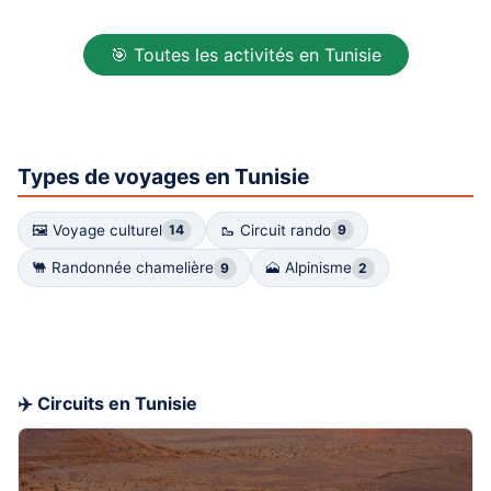
🎯 Toutes les activités en Tunisie
Types de voyages en Tunisie
🖼 Voyage culturel
🥾 Circuit rando
14
9
🐫 Randonnée chamelière
🗻 Alpinisme
9
2
✈️ Circuits en Tunisie