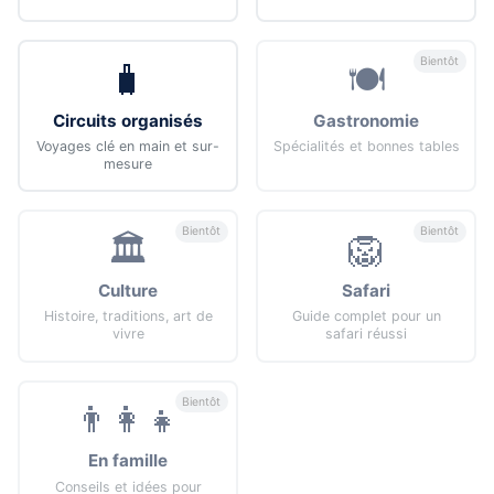
Bientôt
🧳
🍽️
Circuits organisés
Gastronomie
Voyages clé en main et sur-
Spécialités et bonnes tables
mesure
Bientôt
Bientôt
🏛️
🦁
Culture
Safari
Histoire, traditions, art de
Guide complet pour un
vivre
safari réussi
Bientôt
👨‍👩‍👧
En famille
Conseils et idées pour