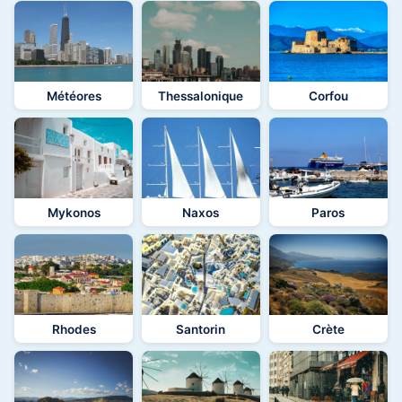
Météores
Thessalonique
Corfou
Mykonos
Naxos
Paros
Rhodes
Santorin
Crète