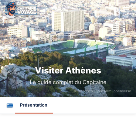
Visiter Athènes
Le guide complet du Capitaine
© francisco.j.gonzalez ·
openverse
Présentation