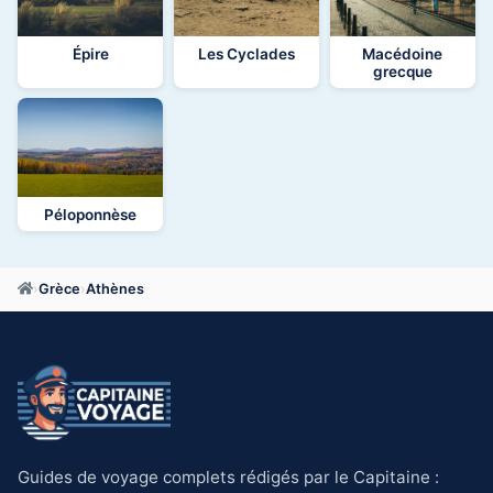
Épire
Les Cyclades
Macédoine
grecque
Péloponnèse
›
Grèce
›
Athènes
Guides de voyage complets rédigés par le Capitaine :