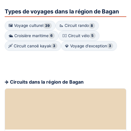
Types de voyages dans la région de Bagan
🖼 Voyage culturel
🥾 Circuit rando
39
8
🛳️ Croisière maritime
🚴‍♀️ Circuit vélo
6
5
🛶 Circuit canoë kayak
💎 Voyage d'exception
3
3
✈️ Circuits dans la région de Bagan