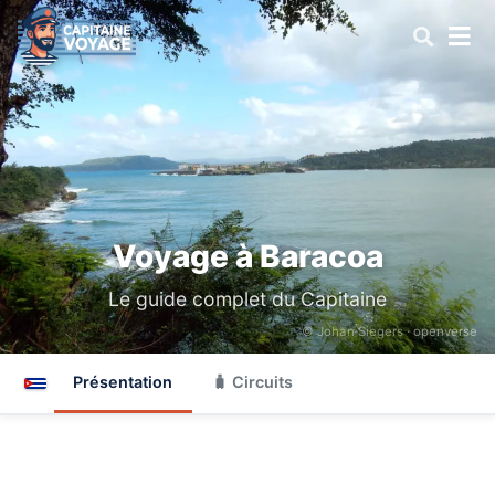
Voyage à Baracoa
Le guide complet du Capitaine
© Johan Siegers ·
openverse
Présentation
🧳 Circuits