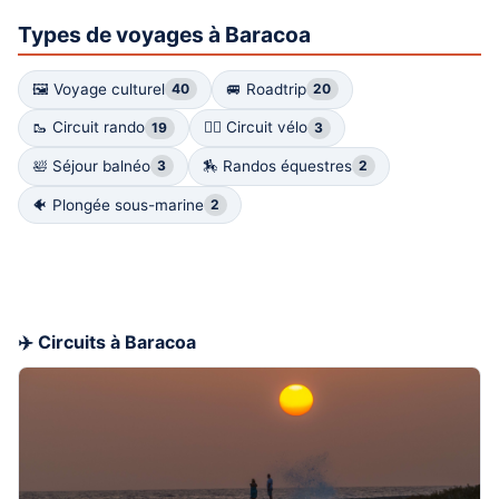
Types de voyages à Baracoa
🖼 Voyage culturel
🚐 Roadtrip
40
20
🥾 Circuit rando
🚴‍♀️ Circuit vélo
19
3
🛀 Séjour balnéo
🏇 Randos équestres
3
2
🐠 Plongée sous-marine
2
✈️ Circuits à Baracoa