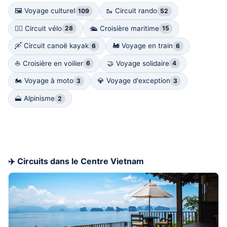
🖼 Voyage culturel
🥾 Circuit rando
109
52
🚴‍♀️ Circuit vélo
🛳️ Croisière maritime
28
15
🛶 Circuit canoë kayak
🚂 Voyage en train
6
6
⛵️ Croisière en voilier
🤝 Voyage solidaire
6
4
🏍 Voyage à moto
💎 Voyage d'exception
3
3
🗻 Alpinisme
2
✈️ Circuits dans le Centre Vietnam