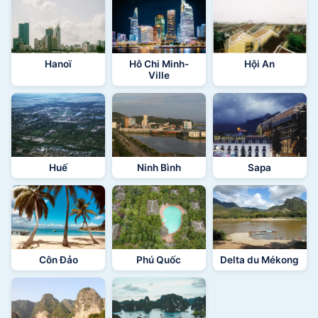
Hanoï
Hô Chi Minh-
Hội An
Ville
Huế
Ninh Bình
Sapa
Côn Đảo
Phú Quốc
Delta du Mékong