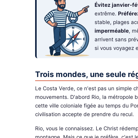
Évitez janvier-fé
extrême.
Préfére
stable, plages ac
imperméable
, m
arrivent sans pré
si vous voyagez e
Trois mondes, une seule ré
Le Costa Verde, ce n'est pas un simple c
mouvements. D'abord Rio, la métropole bo
cette ville coloniale figée au temps du Por
civilisation accepte de prendre du recul.
Rio, vous le connaissez. Le Christ rédempt
montagne. Mais ce que je préfère, c'est l