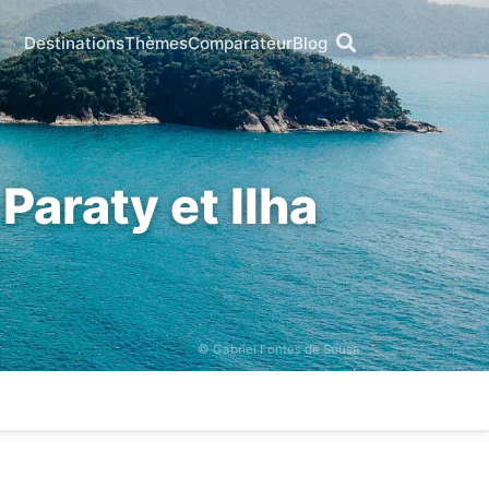
Destinations
Thèmes
Comparateur
Blog
Paraty et Ilha
© Gabriel Fontes de Sousa