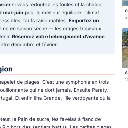
vrier
si vous redoutez les foules et la chaleur
C
z mai-juin
pour le meilleur équilibre : climat
9 
cessibles, tarifs raisonnables.
Emportez un
ême en saison sèche — les orages tropicaux
venir.
Réservez votre hébergement d'avance
ntre décembre et février.
gion
À
10
hapelet de plages. C'est une symphonie en trois
uillonnante qui ne dort jamais. Ensuite Paraty,
tugal. Et enfin Ilha Grande, l'île verdoyante où la
eur, le Pain de sucre, les favelas à flanc de
e Rio hors des sentiers battus. Les petites plages