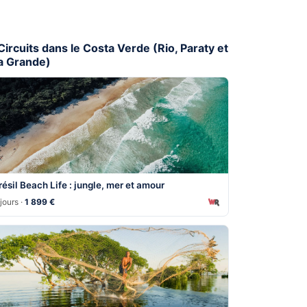
 Circuits dans le Costa Verde (Rio, Paraty et
ha Grande)
résil Beach Life : jungle, mer et amour
jours ·
1 899 €