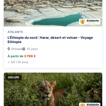
ATALANTE
L'Éthiopie du nord : Harar, désert et volcan - Voyage
Ethiopie
Ethiopie
10 jours
À partir de
3 799 €
⭐ 4/5 (19 avis)
GROUPE