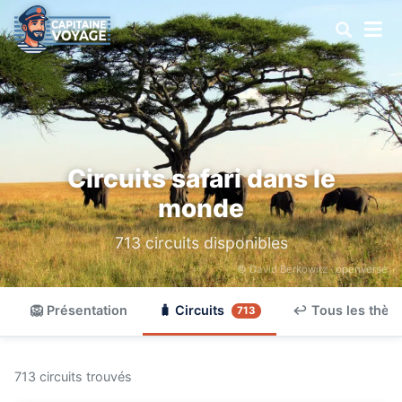
Circuits safari dans le
monde
713 circuits disponibles
© David Berkowitz ·
openverse
🦁 Présentation
🧳 Circuits
↩ Tous les thèm
713
713 circuits trouvés