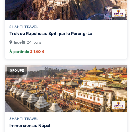
Ouganda
Portugal
SHANTI TRAVEL
Pérou
Trek du Rupshu au Spiti par le Parang-La
Royaume-Uni
Inde
24 jours
Rwanda
À partir de
3 140 €
Somalie
Sri Lanka
GROUPE
Suède
Sénégal
Tanzanie
Thailande
Togo
SHANTI TRAVEL
Zambie
Immersion au Népal
Zimbabwe