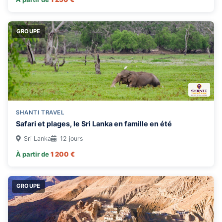
France
Georgie
GROUPE
Inde
Indonésie
Islande
Kenya
Madagascar
Malaisie
SHANTI TRAVEL
Safari et plages, le Sri Lanka en famille en été
Malawi
Sri Lanka
12 jours
Maldives
À partir de
1 200 €
Mozambique
Namibie
GROUPE
Nepal
Norvège
Nouvelle-Zélande