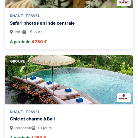
Australie
Botswana
SHANTI TRAVEL
Safari photos en Inde centrale
Brésil
Inde
15 jours
Canada
À partir de
4 780 €
Chili
Colombie
Congo
GROUPE
Costa Rica
Egypte
Equateur
Espagne
Etats-Unis
SHANTI TRAVEL
Chic et charme à Bali
Ethiopie
Indonésie
10 jours
Finlande
À partir de
1 250 €