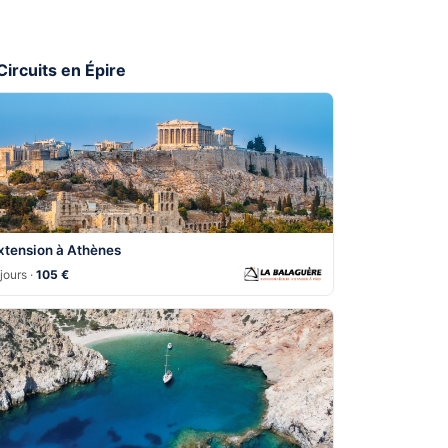
 Circuits en Épire
xtension à Athènes
jours ·
105 €