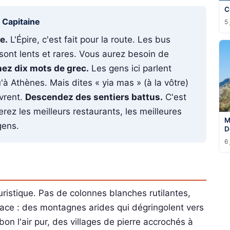
C
u Capitaine
5 
e.
L'Épire, c'est fait pour la route. Les bus
s sont lents et rares. Vous aurez besoin de
ez dix mots de grec.
Les gens ici parlent
u'à Athènes. Mais dites « yia mas » (à la vôtre)
uvrent.
Descendez des sentiers battus.
C'est
erez les meilleurs restaurants, les meilleures
M
gens.
D
6 
ouristique. Pas de colonnes blanches rutilantes,
place : des montagnes arides qui dégringolent vers
bon l'air pur, des villages de pierre accrochés à