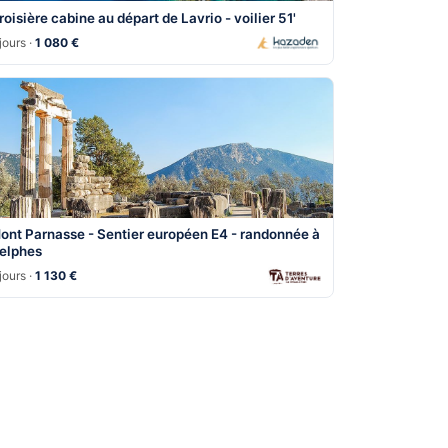
roisière cabine au départ de Lavrio - voilier 51'
jours ·
1 080 €
ont Parnasse - Sentier européen E4 - randonnée à
elphes
jours ·
1 130 €