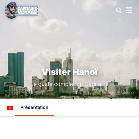
Visiter Hanoï
Le guide complet du Capitaine
© Chungnhutphat
Présentation