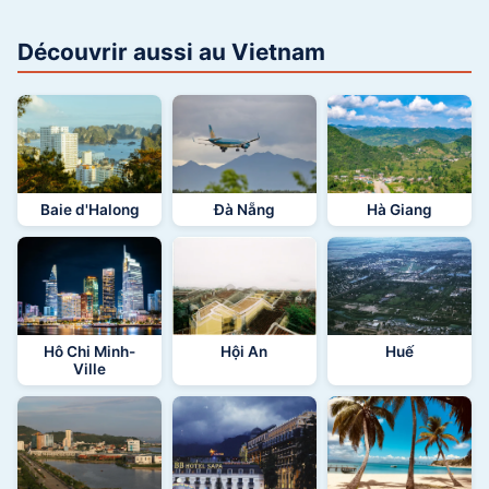
Découvrir aussi au Vietnam
Baie d'Halong
Đà Nẵng
Hà Giang
Hô Chi Minh-
Hội An
Huế
Ville