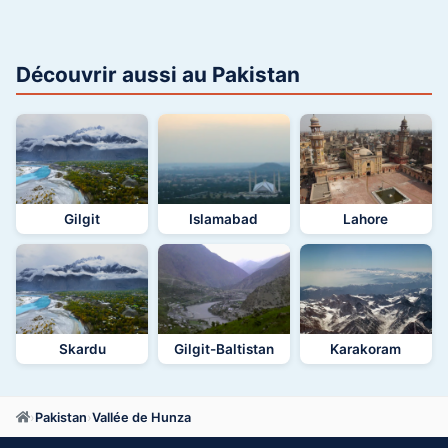
Découvrir aussi au Pakistan
Gilgit
Islamabad
Lahore
Skardu
Gilgit-Baltistan
Karakoram
›
Pakistan
›
Vallée de Hunza