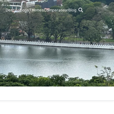
Destinations
Thèmes
Comparateur
Blog
© Shifna Captures