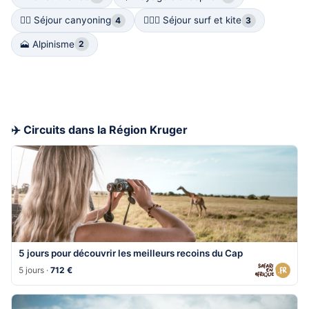
🧗‍♀️ Séjour canyoning
🏄🏻‍♀️ Séjour surf et kite
4
3
🗻 Alpinisme
2
✈️ Circuits dans la Région Kruger
5 jours pour découvrir les meilleurs recoins du Cap
5 jours ·
712 €