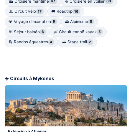
🛳️ Croisière maritime
⛵️ Croisière en voilier
67
63
🚴‍♀️ Circuit vélo
🚐 Roadtrip
17
16
💎 Voyage d'exception
🗻 Alpinisme
9
8
🛀 Séjour balnéo
🛶 Circuit canoë kayak
6
5
🏇 Randos équestres
⛰ Stage trail
4
2
✈️ Circuits à Mykonos
Extension à Athènes