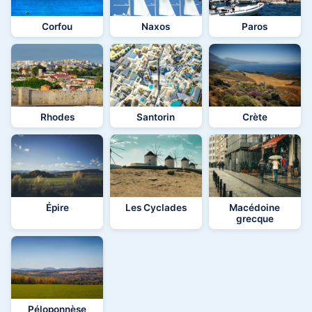
Corfou
Naxos
Paros
Rhodes
Santorin
Crète
Épire
Les Cyclades
Macédoine
grecque
Péloponnèse