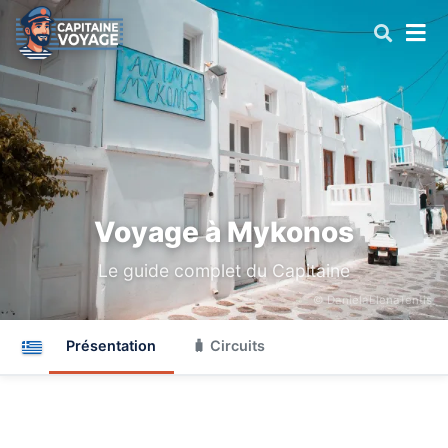
Voyage à Mykonos
Le guide complet du Capitaine
© DanielaElenaTentis
Présentation
🧳 Circuits