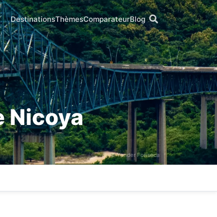
Destinations
Thèmes
Comparateur
Blog
e Nicoya
© Yender Fonseca