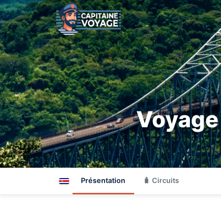
Voyage 
Présentation
🧳 Circuits