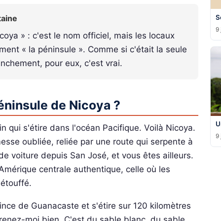
taine
S
9 
oya » : c'est le nom officiel, mais les locaux
ement « la péninsule ». Comme si c'était la seule
anchement, pour eux, c'est vrai.
Péninsule de Nicoya ?
U
 qui s'étire dans l'océan Pacifique. Voilà Nicoya.
9 
se oubliée, reliée par une route qui serpente à
 de voiture depuis San José, et vous êtes ailleurs.
Amérique centrale authentique, celle où les
étouffé.
ince de Guanacaste et s'étire sur 120 kilomètres
prenez-moi bien. C'est du sable blanc, du sable