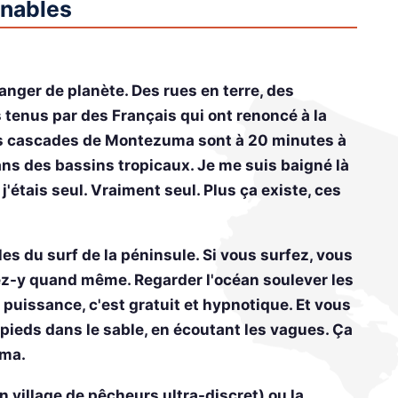
rnables
anger de planète. Des rues en terre, des
 tenus par des Français qui ont renoncé à la
 Les cascades de Montezuma sont à 20 minutes à
ns des bassins tropicaux. Je me suis baigné là
t j'étais seul. Vraiment seul. Plus ça existe, ces
les du surf de la péninsule. Si vous surfez, vous
llez-y quand même. Regarder l'océan soulever les
 puissance, c'est gratuit et hypnotique. Et vous
s pieds dans le sable, en écoutant les vagues. Ça
éma.
n village de pêcheurs ultra-discret) ou la