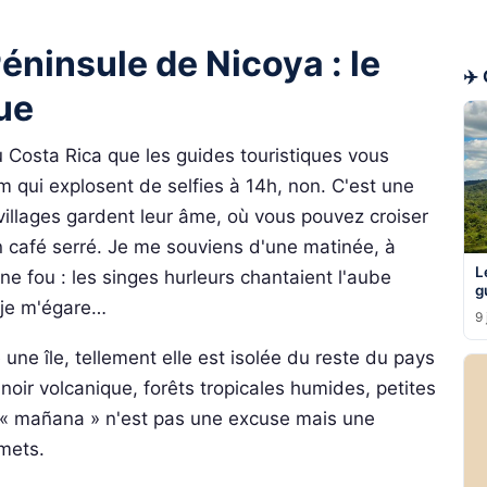
éninsule de Nicoya : le
✈️
ue
u Costa Rica que les guides touristiques vous
 qui explosent de selfies à 14h, non. C'est une
 villages gardent leur âme, où vous pouvez croiser
 café serré. Je me souviens d'une matinée, à
L
e fou : les singes hurleurs chantaient l'aube
g
 je m'égare…
9 
 une île, tellement elle est isolée du reste du pays
noir volcanique, forêts tropicales humides, petites
où « mañana » n'est pas une excuse mais une
omets.