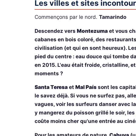
Les villes et sites incontou
Commençons par le nord.
Tamarindo
Descendez vers
Montezuma
et vous ch
cabanes en bois coloré, des restaurants
civilisation (et qui en sont heureux).
pied du centre : eau douce qui tombe da
en 2015. L'eau était froide, cristalline, e
moments ?
Santa Teresa
et
Mal País
sont les capita
le savez déjà. Si vous ne surfez pas, a
vagues, voir les surfeurs danser avec la
y mangerez du poisson grillé le soir, le
coûte moins cher qu'une entrée au cin
Pour les amateurs de nature,
Cabuya
(u