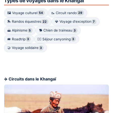
Types de voyages dans le Khangaï
🖼 Voyage culturel
🥾 Circuit rando
54
29
🏇 Randos équestres
💎 Voyage d'exception
22
7
🗻 Alpinisme
🐕 Chien de traineau
5
3
🚐 Roadtrip
🧗‍♀️ Séjour canyoning
3
3
🤝 Voyage solidaire
3
✈️ Circuits dans le Khangaï