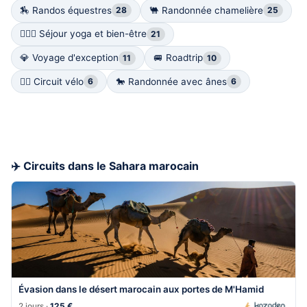
🏇 Randos équestres
🐫 Randonnée chamelière
28
25
🧘🏽‍♀️ Séjour yoga et bien-être
21
💎 Voyage d'exception
🚐 Roadtrip
11
10
🚴‍♀️ Circuit vélo
🐎 Randonnée avec ânes
6
6
✈️ Circuits dans le Sahara marocain
Évasion dans le désert marocain aux portes de M'Hamid
2 jours ·
125 €