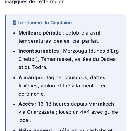
magiques de cette région.
🗒️ Le résumé du Capitaine
Meilleure période :
octobre à avril —
températures idéales, ciel parfait.
Incontournables :
Merzouga (dunes d'Erg
Chebbi), Tamanrasset, vallées du Dades
et du Todra.
À manger :
tagine, couscous, dattes
fraîches, amlou et thé à la menthe en
cérémonie.
Accès :
16-18 heures depuis Marrakech
via Ouarzazate ; louez un 4x4 avec guide
local.
Hébergement :
préférez les kasbahs et