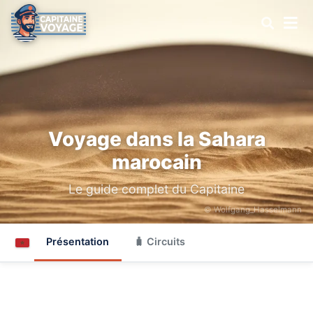
Voyage dans la Sahara
marocain
Le guide complet du Capitaine
© Wolfgang_Hasselmann
Présentation
🧳 Circuits