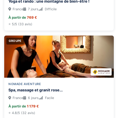
Yoga et rando : une montagne de bien-être !
France
7 jours
Difficile
À partir de
769 €
⭐ 5/5 (33 avis)
GROUPE
NOMADE AVENTURE
Spa, massage et granit rose...
France
6 jours
Facile
À partir de
1 179 €
⭐ 4.8/5 (32 avis)