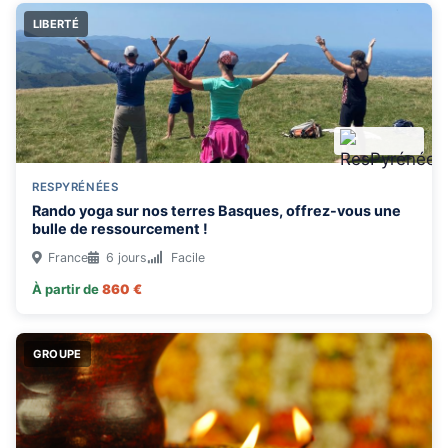
LIBERTÉ
DURÉE
1 semaine
2 semaines
3 semaines
+3 semaines
TYPE DE VOYAGE
RESPYRÉNÉES
Groupe
Liberté
Famille
Rando yoga sur nos terres Basques, offrez-vous une
bulle de ressourcement !
France
6 jours
Facile
DESTINATION
À partir de
860 €
Toutes les destinations
Allemagne
GROUPE
Cap-Vert
Chypre
Colombie