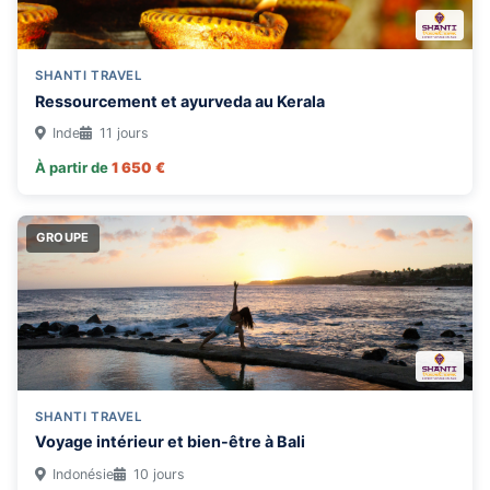
Espagne
Ethiopie
SHANTI TRAVEL
France
Ressourcement et ayurveda au Kerala
Grèce
Inde
11 jours
Guadeloupe
À partir de
1 650 €
Inde
Indonésie
GROUPE
Italie
Jordanie
Madagascar
Malaisie
Maroc
SHANTI TRAVEL
Maurice
Voyage intérieur et bien-être à Bali
Mauritanie
Indonésie
10 jours