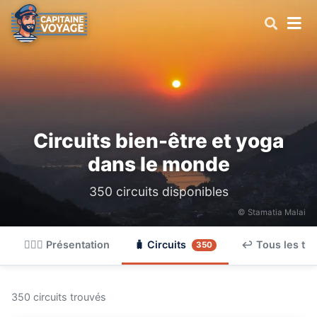
Circuits bien-être et yoga
dans le monde
350 circuits disponibles
© Stamatia Malai
🧘🏽‍♀️ Présentation
🧳 Circuits
↩ Tous les th
350
350 circuits trouvés