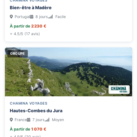
CHAMINA VOYAGES
Bien-être à Madère
Portugal
8 jours
Facile
À partir de
2 230 €
⭐ 4.5/5 (17 avis)
GROUPE
CHAMINA VOYAGES
Hautes-Combes du Jura
France
7 jours
Moyen
À partir de
1 070 €
⭐ 4.9/5 (20 avis)