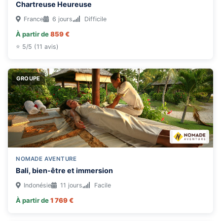
Chartreuse Heureuse
France
6 jours
Difficile
À partir de
859 €
⭐ 5/5 (11 avis)
GROUPE
NOMADE AVENTURE
Bali, bien-être et immersion
Indonésie
11 jours
Facile
À partir de
1 769 €