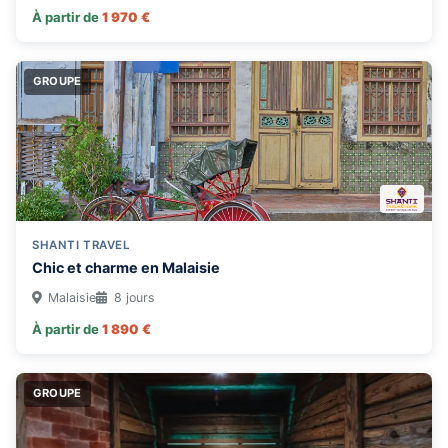
Mozambique
À partir de
1 970 €
Nepal
Nicaragua
GROUPE
Ouzbékistan
Portugal
Seychelles
Slovénie
Sri Lanka
SHANTI TRAVEL
Suède
Chic et charme en Malaisie
Tanzanie
Malaisie
8 jours
Thailande
À partir de
1 890 €
Tunisie
GROUPE