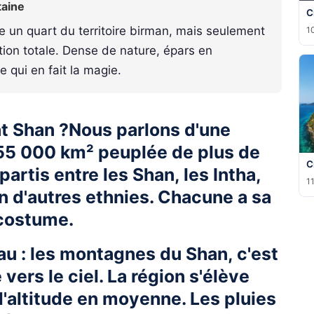
taine
C
e un quart du territoire birman, mais seulement
10
ion totale. Dense de nature, épars en
e qui en fait la magie.
tat Shan ?Nous parlons d'une
155 000 km² peuplée de plus de
C
partis entre les Shan, les Intha,
11
en d'autres ethnies. Chacune a sa
 costume.
u : les montagnes du Shan, c'est
vers le ciel. La région s'élève
'altitude en moyenne. Les pluies