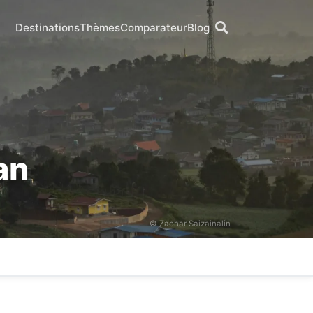
Destinations
Thèmes
Comparateur
Blog
an
© Zaonar Saizainalin