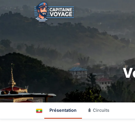
V
Présentation
🧳 Circuits