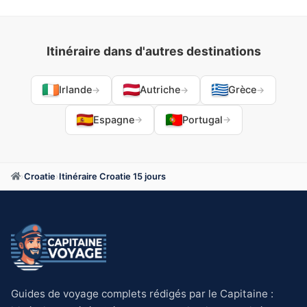
Itinéraire dans d'autres destinations
Irlande
Autriche
Grèce
→
→
→
Espagne
Portugal
→
→
›
Croatie
›
Itinéraire Croatie 15 jours
Guides de voyage complets rédigés par le Capitaine :