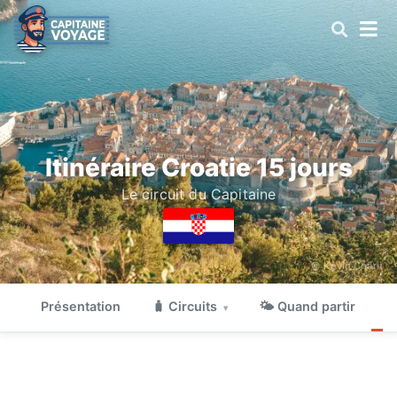
Itinéraire Croatie 15 jours
Le circuit du Capitaine
© Kevin Charit
Présentation
🧳 Circuits
🌤 Quand partir

▾