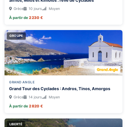
Sifnos, Milos et Kimolos : rêve de Cyclades
Grèce
10 jours
Moyen
À partir de
2 230 €
GROUPE
GRAND ANGLE
Grand Tour des Cyclades : Andros, Tinos, Amorgos
Grèce
14 jours
Moyen
À partir de
2 820 €
LIBERTÉ