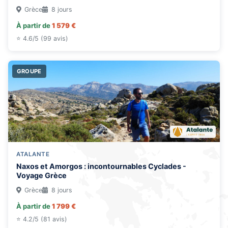
Grèce
8 jours
À partir de
1 579 €
⭐ 4.6/5 (99 avis)
GROUPE
ATALANTE
Naxos et Amorgos : incontournables Cyclades -
Voyage Grèce
Grèce
8 jours
À partir de
1 799 €
⭐ 4.2/5 (81 avis)