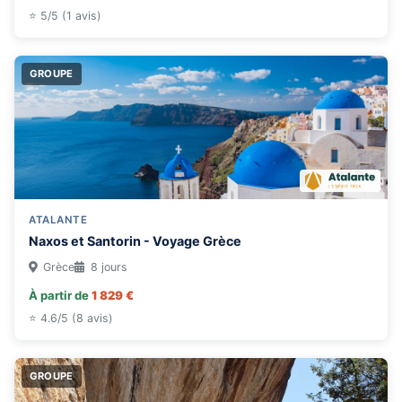
⭐ 5/5 (1 avis)
GROUPE
ATALANTE
Naxos et Santorin - Voyage Grèce
Grèce
8 jours
À partir de
1 829 €
⭐ 4.6/5 (8 avis)
GROUPE