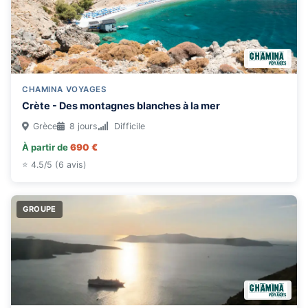
CHAMINA VOYAGES
Crète - Des montagnes blanches à la mer
Grèce
8 jours
Difficile
À partir de
690 €
⭐ 4.5/5 (6 avis)
GROUPE