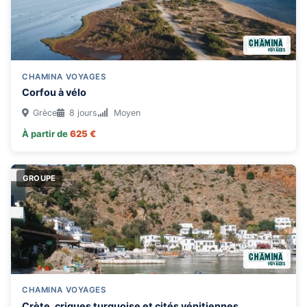
CHAMINA VOYAGES
Corfou à vélo
Grèce
8 jours
Moyen
À partir de
625 €
GROUPE
CHAMINA VOYAGES
Crète, criques turquoise et cités vénitiennes