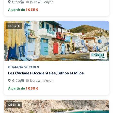
Grèce
10 jours
Moyen
À partir de
1 055 €
LIBERTÉ
CHAMINA VOYAGES
Les Cyclades Occidentales, Sifnos et Milos
Grèce
10 jours
Moyen
À partir de
1 030 €
LIBERTÉ