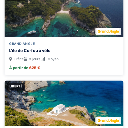
GRAND ANGLE
L'île de Corfou à vélo
Grèce
8 jours
Moyen
À partir de
625 €
LIBERTÉ