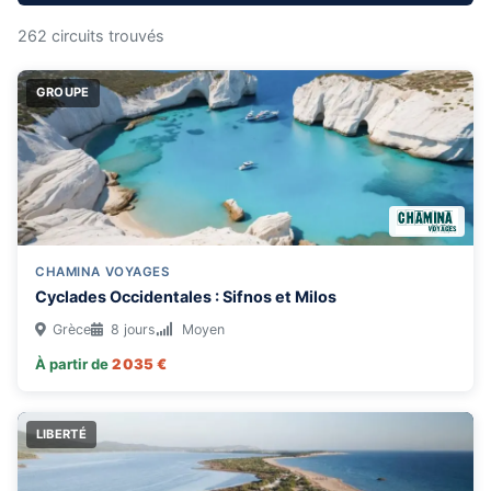
262 circuits trouvés
GROUPE
DURÉE
1 semaine
2 semaines
3 semaines
+3 semaines
THÉMATIQUE
CHAMINA VOYAGES
Cyclades Occidentales : Sifnos et Milos
Grèce
8 jours
Moyen
TYPE DE VOYAGE
À partir de
2 035 €
Groupe
Liberté
Famille
LIBERTÉ
RÉGIONS & ÎLES