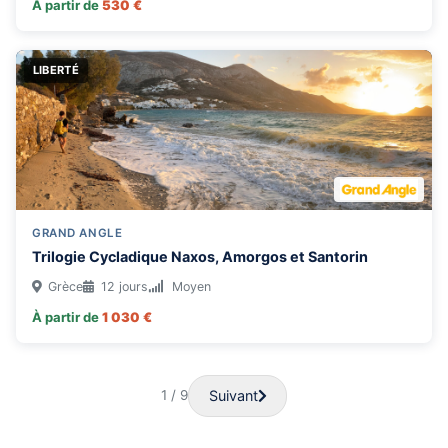
À partir de
530 €
LIBERTÉ
GRAND ANGLE
Trilogie Cycladique Naxos, Amorgos et Santorin
Grèce
12 jours
Moyen
À partir de
1 030 €
Suivant
1 / 9