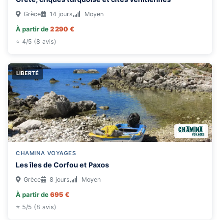
Grèce
14 jours
Moyen
À partir de
2 290 €
⭐ 4/5 (8 avis)
LIBERTÉ
CHAMINA VOYAGES
Les îles de Corfou et Paxos
Grèce
8 jours
Moyen
À partir de
695 €
⭐ 5/5 (8 avis)