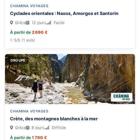
CHAMINA VOYAGES
Cyclades orientales : Naxos, Amorgos et Santorin
Grèce
12 jours
Facile
À partir de
2 690 €
⭐ 5/5 (1 avis)
GROUPE
CHAMINA VOYAGES
Crète, des montagnes blanches à la mer
Grèce
8 jours
Difficile
À partir de
1 790 €