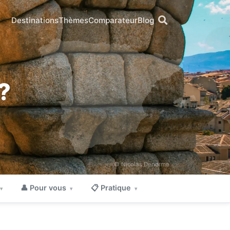
Destinations
Thèmes
Comparateur
Blog
?
© Nicolas Denorme
👤 Pour vous
📋 Pratique
▾
▾
▾