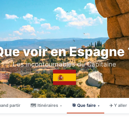
Que voir en Espagne 
Les incontournables du Capitaine
and partir
🗺 Itinéraires
🎯 Que faire
✈️ Y aller
▾
▾