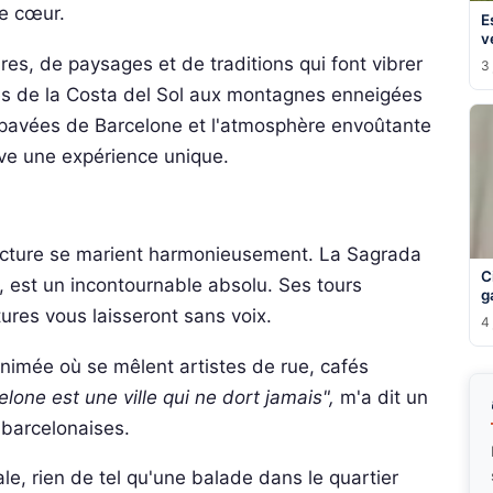
de cœur.
E
v
res, de paysages et de traditions qui font vibrer
3 
s de la Costa del Sol aux montagnes enneigées
 pavées de Barcelone et l'atmosphère envoûtante
rve une expérience unique.
chitecture se marient harmonieusement. La Sagrada
C
 est un incontournable absolu. Ses tours
g
ures vous laisseront sans voix.
4 
 animée où se mêlent artistes de rue, cafés
elone est une ville qui ne dort jamais",
m'a dit un
 barcelonaises.
e, rien de tel qu'une balade dans le quartier