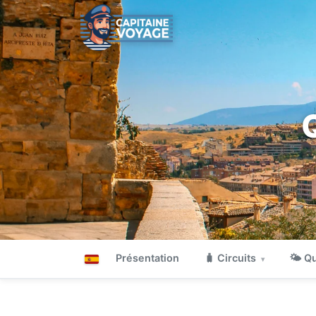
Présentation
🧳 Circuits
🌤 Qu
▾