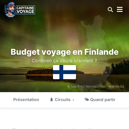
Budget voyage en Finlande
Combien ça coûte vraiment ?
© Manfred Werner - Tsui ·
wikimedia
Présentation
🧳 Circuits
🌤 Quand partir

▾