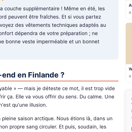
A
 la couche supplémentaire ! Même en été, les
4 
ord peuvent être fraîches. Et si vous partez
évoyez des vêtements techniques adaptés au
confort dépendra de votre préparation ; ne
une bonne veste imperméable et un bonnet
W
-end en Finlande ?
4 
able » — mais je déteste ce mot, il est trop vide
ir ça. Elle va vous offrir du
sens
. Du calme. Une
'est qu'une illusion.
 pleine saison arctique. Nous étions là, dans un
on propre sang circuler. Et puis, soudain, les