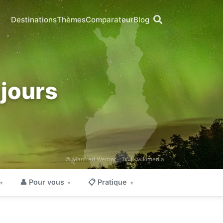
Destinations
Thèmes
Comparateur
Blog
 jours
© Manfred Werner - Tsui ·
wikimedia
👤 Pour vous
📋 Pratique
▾
▾
▾