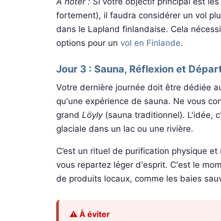
À noter :
Si votre objectif principal est 
fortement), il faudra considérer un vol p
dans le Lapland finlandaise. Cela nécessi
options pour un
vol en Finlande
.
Jour 3 : Sauna, Réflexion et Départ
Votre dernière journée doit être dédiée au
qu'une expérience de sauna. Ne vous cont
grand
Löyly
(sauna traditionnel). L'idée, 
glaciale dans un lac ou une rivière.
C’est un rituel de purification physique 
vous repartez léger d'esprit. C'est le m
de produits locaux, comme les baies sauv
⚠️ À éviter