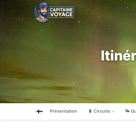
Itiné
Présentation
🧳 Circuits
🌤 Qu
▾