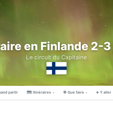
raire en Finlande 2-3
Le circuit du Capitaine
and partir
🗺 Itinéraires
🎯 Que faire
✈️ Y aller
▾
▾