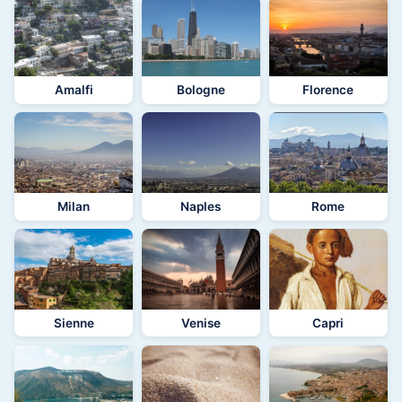
Amalfi
Bologne
Florence
Milan
Naples
Rome
Sienne
Venise
Capri