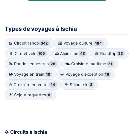
Types de voyages à Ischia
🥾 Circuit rando
🖼 Voyage culturel
342
184
🚴‍♀️ Circuit vélo
🗻 Alpinisme
🚐 Roadtrip
105
48
33
🏇 Randos équestres
🛳️ Croisière maritime
28
21
🚂 Voyage en train
💎 Voyage d'exception
19
16
⛵️ Croisière en voilier
⛷ Séjour ski
14
8
🎿 Séjour raquettes
8
✈️ Circuits à Ischia