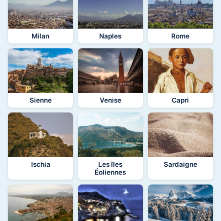
Milan
Naples
Rome
Sienne
Venise
Capri
Ischia
Les îles
Sardaigne
Éoliennes