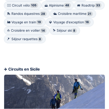
🚴‍♀️ Circuit vélo
🗻 Alpinisme
🚐 Roadtrip
105
48
33
🏇 Randos équestres
🛳️ Croisière maritime
28
21
🚂 Voyage en train
💎 Voyage d'exception
19
16
⛵️ Croisière en voilier
⛷ Séjour ski
14
8
🎿 Séjour raquettes
8
✈️ Circuits en Sicile