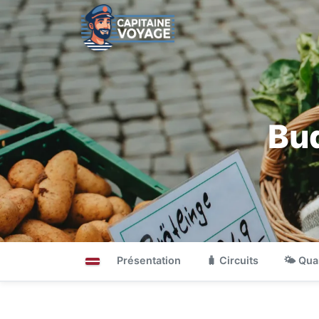
Bud
Présentation
🧳 Circuits
🌤 Qua