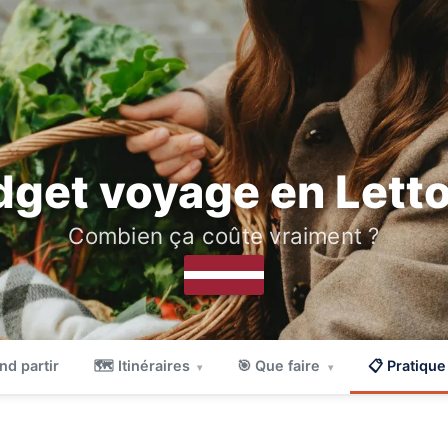
get voyage en Lett
Combien ça coûte vraiment ?
nd partir
🗺 Itinéraires
🎯 Que faire
📋 Pratiqu
▾
▾