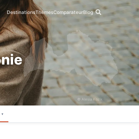
Destinations
Thèmes
Comparateur
Blog
onie
© Alesia Kozik
e
▾