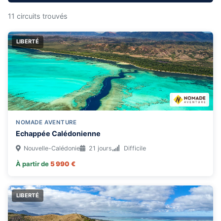
11 circuits trouvés
LIBERTÉ
DURÉE
1 semaine
2 semaines
3 semaines
+3 semaines
THÉMATIQUE
NOMADE AVENTURE
🚐 autotour
🖼 découverte
🐠 plongée
Echappée Calédonienne
🥾 randonnée
Nouvelle-Calédonie
21 jours
Difficile
À partir de
5 990 €
TYPE DE VOYAGE
Groupe
Liberté
Famille
LIBERTÉ