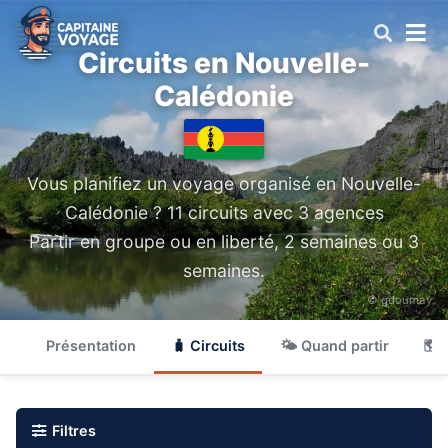
Circuits en Nouvelle-
Calédonie
Vous planifiez un voyage organisé en Nouvelle-
Calédonie ? 11 circuits avec 3 agences
Partir en groupe ou en liberté, 2 semaines ou 3
semaines.
© gdoumay
Présentation
🧳 Circuits
🌤 Quand partir
🗺 
Filtres