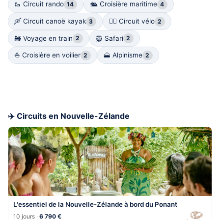
🥾 Circuit rando
🛳️ Croisière maritime
14
4
🛶 Circuit canoë kayak
🚴‍♀️ Circuit vélo
3
2
🚂 Voyage en train
🦁 Safari
2
2
⛵️ Croisière en voilier
🗻 Alpinisme
2
2
✈️ Circuits en Nouvelle-Zélande
L'essentiel de la Nouvelle-Zélande à bord du Ponant
10 jours ·
6 790 €