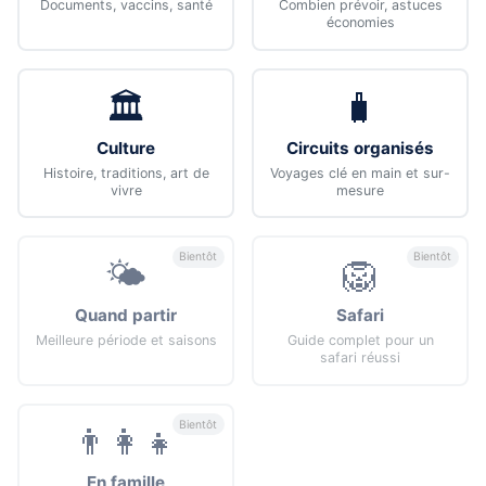
Documents, vaccins, santé
Combien prévoir, astuces
économies
🏛️
🧳
Culture
Circuits organisés
Histoire, traditions, art de
Voyages clé en main et sur-
vivre
mesure
Bientôt
Bientôt
🌤️
🦁
Quand partir
Safari
Meilleure période et saisons
Guide complet pour un
safari réussi
Bientôt
👨‍👩‍👧
En famille