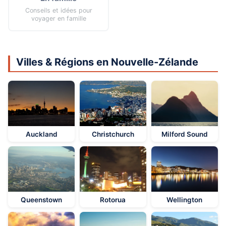
Conseils et idées pour
voyager en famille
Villes & Régions en Nouvelle-Zélande
Auckland
Christchurch
Milford Sound
Queenstown
Rotorua
Wellington