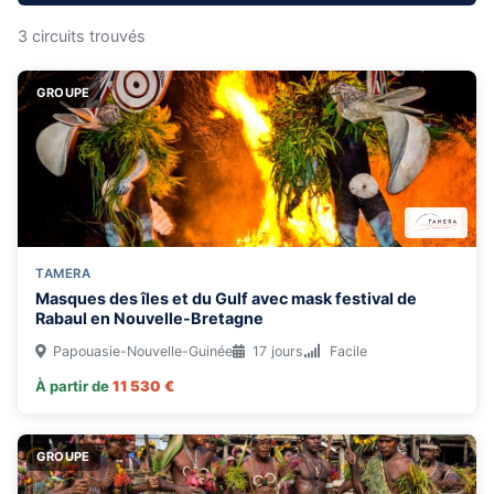
3 circuits trouvés
GROUPE
DURÉE
1 semaine
2 semaines
3 semaines
+3 semaines
THÉMATIQUE
TAMERA
🛶 canoë-kayak
🖼 découverte
Masques des îles et du Gulf avec mask festival de
Rabaul en Nouvelle-Bretagne
TYPE DE VOYAGE
Papouasie-Nouvelle-Guinée
17 jours
Facile
Groupe
Liberté
Famille
À partir de
11 530 €
GROUPE