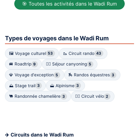
🎯 Toutes les activités dans le Wadi Rum
Types de voyages dans le Wadi Rum
🖼 Voyage culturel
🥾 Circuit rando
53
43
🚐 Roadtrip
🧗‍♀️ Séjour canyoning
9
5
💎 Voyage d'exception
🏇 Randos équestres
5
3
⛰ Stage trail
🗻 Alpinisme
3
3
🐫 Randonnée chamelière
🚴‍♀️ Circuit vélo
3
2
✈️ Circuits dans le Wadi Rum