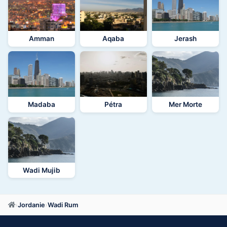
Amman
Aqaba
Jerash
Madaba
Pétra
Mer Morte
Wadi Mujib
›
Jordanie
›
Wadi Rum