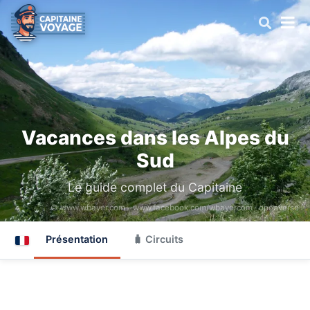
Vacances dans les Alpes du
Sud
Le guide complet du Capitaine
© www.wbayer.com - www.facebook.com/wbayercom ·
openverse
Présentation
🧳 Circuits