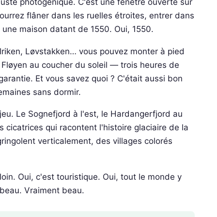
juste photogénique. C'est une fenêtre ouverte sur
ourrez flâner dans les ruelles étroites, entrer dans
 une maison datant de 1550. Oui, 1550.
Ulriken, Løvstakken… vous pouvez monter à pied
é Fløyen au coucher du soleil — trois heures de
arantie. Et vous savez quoi ? C'était aussi bon
semaines sans dormir.
jeu. Le Sognefjord à l'est, le Hardangerfjord au
 cicatrices qui racontent l'histoire glaciaire de la
ingolent verticalement, des villages colorés
loin. Oui, c'est touristique. Oui, tout le monde y
t beau. Vraiment beau.