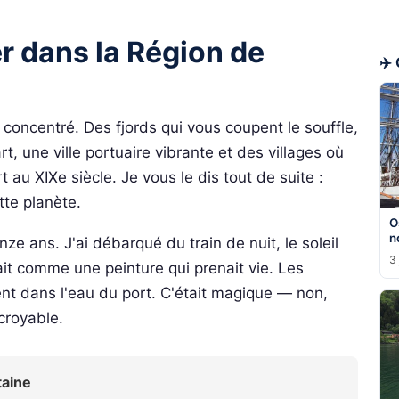
er dans la Région de
✈️
concentré. Des fjords qui vous coupent le souffle,
, une ville portuaire vibrante et des villages où
 au XIXe siècle. Je vous le dis tout de suite :
tte planète.
O
n
uinze ans. J'ai débarqué du train de nuit, le soleil
3 
sait comme une peinture qui prenait vie. Les
ent dans l'eau du port. C'était magique — non,
ncroyable.
taine