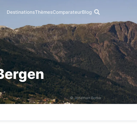
Destinations
Thèmes
Comparateur
Blog
 Bergen
© Jonathan Borba