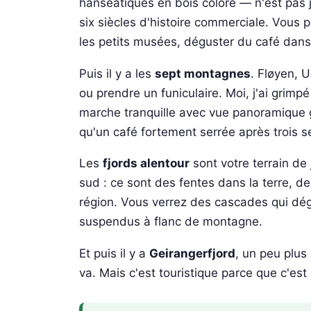
hanséatiques en bois coloré — n'est pas 
six siècles d'histoire commerciale. Vous p
les petits musées, déguster du café dans
Puis il y a les
sept montagnes
. Fløyen, 
ou prendre un funiculaire. Moi, j'ai grimp
marche tranquille avec vue panoramique g
qu'un café fortement serrée après trois 
Les
fjords alentour
sont votre terrain de 
sud : ce sont des fentes dans la terre, des
région. Vous verrez des cascades qui dégr
suspendus à flanc de montagne.
Et puis il y a
Geirangerfjord
, un peu plus 
va. Mais c'est touristique parce que c'es