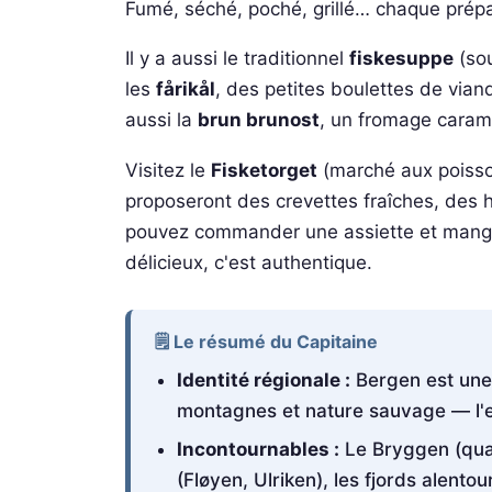
Fumé, séché, poché, grillé… chaque prépar
Il y a aussi le traditionnel
fiskesuppe
(sou
les
fårikål
, des petites boulettes de vi
aussi la
brun brunost
, un fromage caramé
Visitez le
Fisketorget
(marché aux poisso
proposeront des crevettes fraîches, des hu
pouvez commander une assiette et manger
délicieux, c'est authentique.
🗒️ Le résumé du Capitaine
Identité régionale :
Bergen est une v
montagnes et nature sauvage — l'
Incontournables :
Le Bryggen (quar
(Fløyen, Ulriken), les fjords alento