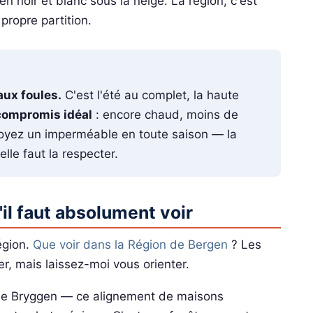
en noir et blanc sous la neige. La région, c'est
ropre partition.
 aux foules.
C'est l'été au complet, la haute
compromis idéal
: encore chaud, moins de
voyez un imperméable en toute saison — la
elle faut la respecter.
'il faut absolument voir
égion.
Que voir dans la Région de Bergen
? Les
er, mais laissez-moi vous orienter.
Le Bryggen — ce alignement de maisons