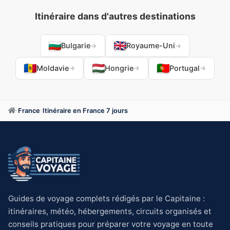
Itinéraire dans d'autres destinations
Bulgarie
Royaume-Uni
→
→
Moldavie
Hongrie
Portugal
→
→
→
›
France
›
Itinéraire en France 7 jours
Guides de voyage complets rédigés par le Capitaine :
itinéraires, météo, hébergements, circuits organisés et
conseils pratiques pour préparer votre voyage en toute