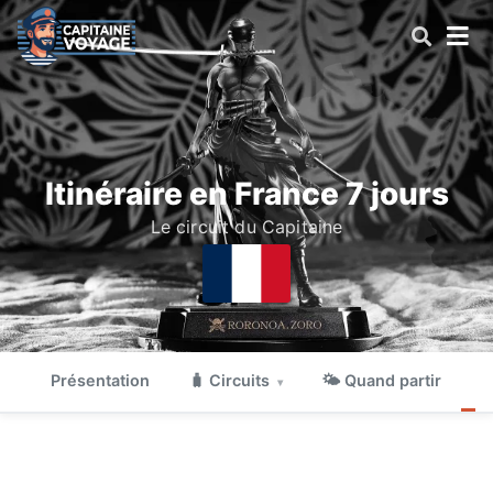
Itinéraire en France 7 jours
Le circuit du Capitaine
© mianyan555
Présentation
🧳 Circuits
🌤 Quand partir

▾