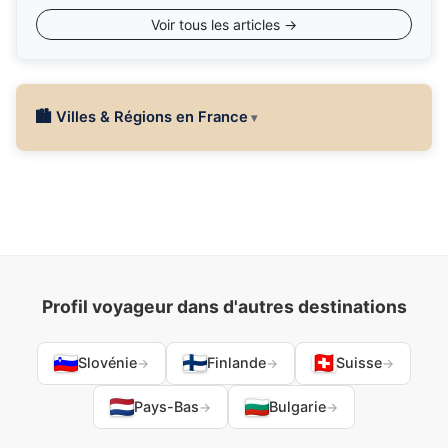
Voir tous les articles →
🏙 Villes & Régions en France
Profil voyageur dans d'autres destinations
Slovénie
Finlande
Suisse
→
→
→
Pays-Bas
Bulgarie
→
→