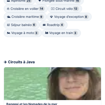
🗻 Alpinisme
🐠 Plongée sous-marine
25
16
⛵️ Croisière en voilier
🚴‍♀️ Circuit vélo
14
12
🛳️ Croisière maritime
💎 Voyage d'exception
9
8
🛀 Séjour balnéo
🚐 Roadtrip
6
4
🏍 Voyage à moto
🚂 Voyage en train
3
3
✈️ Circuits à Java
Banggai et les Nomades de la mer