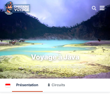
Voyage à Java
Le guide complet du Capitaine
© dany13 ·
openverse
Présentation
🧳 Circuits