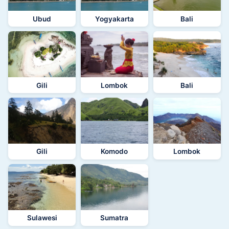
Ubud
Yogyakarta
Bali
Gili
Lombok
Bali
Gili
Komodo
Lombok
Sulawesi
Sumatra