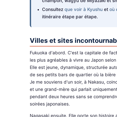
champon, wagyu de Miyazaki et sho
Consultez
que voir à Kyushu
et
où 
itinéraire étape par étape.
Villes et sites incontourna
Fukuoka d'abord. C'est la capitale de facto,
les plus agréables à vivre au Japon selon
Elle est jeune, dynamique, structurée aut
de ses petits bars de quartier où la bièr
Je me souviens d'un soir, à Nakasu, coin
et une grand-mère qui parlait uniquemen
pendant deux heures sans se comprendre u
soirées japonaises.
Nagasaki ensuite. Elle porte son histoire 