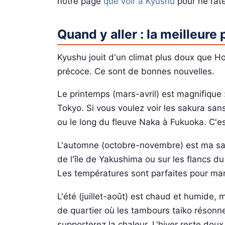
notre page
que voir à Kyushu
pour ne rate
Quand y aller : la meilleure
Kyushu jouit d'un climat plus doux que Ho
précoce. Ce sont de bonnes nouvelles.
Le printemps (mars-avril) est magnifique :
Tokyo. Si vous voulez voir les sakura sa
ou le long du fleuve Naka à Fukuoka. C'es
L'automne (octobre-novembre) est ma sais
de l'île de Yakushima ou sur les flancs d
Les températures sont parfaites pour mar
L'été (juillet-août) est chaud et humide, m
de quartier où les tambours taiko résonne
supporterez la chaleur. L'hiver reste doux 