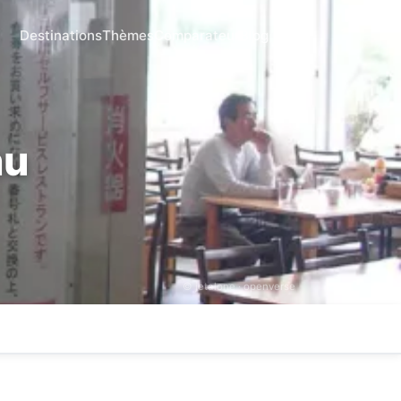
Destinations
Thèmes
Comparateur
Blog
hu
© jetalone ·
openverse